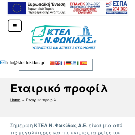
Μετάβαση
στο
περιεχόμενο
ΚΤΕΛ Ν. ΦΩΚΊΔΑΣ – ΔΕΛΦΟΊ
info@ktel-fokidas.gr
Εταιρικό προφίλ
Home
» Εταιρικό προφίλ
Σήμερα η
ΚΤΕΛ Ν. Φωκίδας Α.Ε.
είναι μία από
τις μεγαλύτερες και πιο υγιείς εταιρείες του