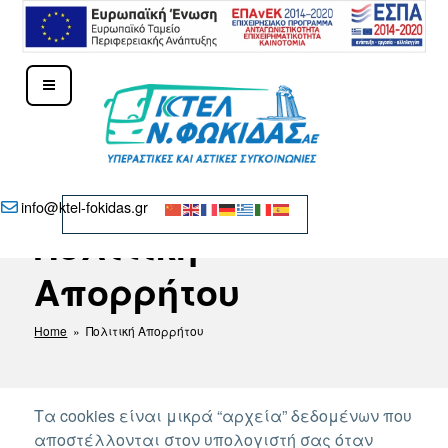
Μετάβαση
στο
περιεχόμενο
ΚΤΕΛ Ν. ΦΩΚΊΔΑΣ – ΔΕΛΦΟΊ
info@ktel-fokidas.gr
Πολιτική
Απορρήτου
Home
» Πολιτική Απορρήτου
Τα cookies είναι μικρά “αρχεία” δεδομένων που
αποστέλλονται στον υπολογιστή σας όταν