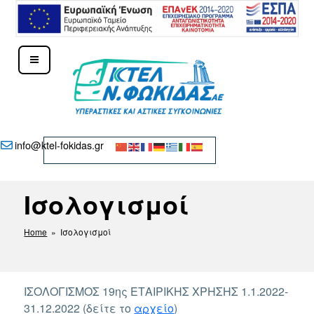
Μετάβαση
στο
περιεχόμενο
ΚΤΕΛ Ν. ΦΩΚΊΔΑΣ – ΔΕΛΦΟΊ
info@ktel-fokidas.gr
Ισολογισμοί
Home
» Ισολογισμοί
ΙΣΟΛΟΓΙΣΜΟΣ 19ης ΕΤΑΙΡΙΚΗΣ ΧΡΗΣΗΣ 1.1.2022-
31.12.2022 (δείτε το
αρχείο
)