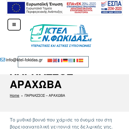
Μετάβαση
στο
περιεχόμενο
ΚΤΕΛ Ν. ΦΩΚΊΔΑΣ – ΔΕΛΦΟΊ
info@ktel-fokidas.gr
ΠΑΡΝΑΣΣΟΣ –
ΑΡΑΧΩΒΑ
Home
» ΠΑΡΝΑΣΣΟΣ – ΑΡΑΧΩΒΑ
Το μυθικό βουνό που χάρισε το όνομά του στη
βορειοανατολική γειτονιά της δελφικής γης.