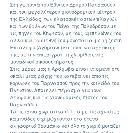
Στη γειτονιά του Εθνικού Δρυμού Πανρασσού
και του μεγαλύτερου χιονοδρομικού κέντρου
της Ελλάδας, των ελατοσκέπαστων πλαγιών
και των θρύλων του Πάνα, της Πολυδρόσου με
τις πηγές του Κηφισού, με τους αμπελώνες του
αλλά και τα διεθνή του μονοπάτια, με τη ζεστή
Επτάλοφο (Αγόριανη) και τους καταρράκτες
της, με την απερίγραπτη χλωρίδα ενός
μοναδικού οικοσυστήματος.
Στις μέρες μας η Αράχωβα ειναι κτισμένη στο
σκαλί μιας ράχης που κατεβαίνει από τις
κορυφές του Παρνασσού προς την κοιλάδα του
Πλειστού. Αποτελεί πέρασμα για τους
Δελφούς και τις χιονδρομικές πίστες του
Παρνασσού.
Τα πέτρινα χωριάτικα σπίτια με τις αχνιστές
καμινάδες στριμώχνονται στα στενά
ανηφορικά δρομάκια και όλο το χωριό μοιάζει
να κρέμεται στις πλαγιές του βουνού, σ΄ένα