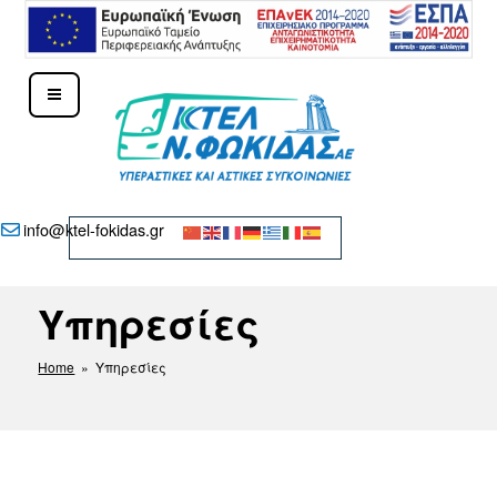
Μετάβαση
στο
περιεχόμενο
ΚΤΕΛ Ν. ΦΩΚΊΔΑΣ – ΔΕΛΦΟΊ
info@ktel-fokidas.gr
Υπηρεσίες
Home
» Υπηρεσίες