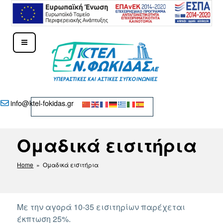
Μετάβαση
στο
περιεχόμενο
ΚΤΕΛ Ν. ΦΩΚΊΔΑΣ – ΔΕΛΦΟΊ
info@ktel-fokidas.gr
Ομαδικά εισιτήρια
Home
» Ομαδικά εισιτήρια
Με την αγορά 10-35 εισιτηρίων παρέχεται
έκπτωση 25%.