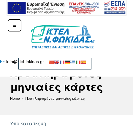
Μετάβαση
στο
περιεχόμενο
ΚΤΕΛ Ν. ΦΩΚΊΔΑΣ – ΔΕΛΦΟΊ
info@ktel-fokidas.gr
Προπληρωμένες
μηνιαίες κάρτες
Home
» Προπληρωμένες μηνιαίες κάρτες
Υπο κατασκευή