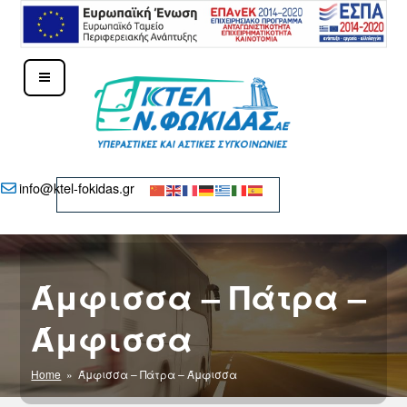
Μετάβαση
στο
περιεχόμενο
ΚΤΕΛ Ν. ΦΩΚΊΔΑΣ – ΔΕΛΦΟΊ
info@ktel-fokidas.gr
Άμφισσα – Πάτρα –
Άμφισσα
Home
» Άμφισσα – Πάτρα – Άμφισσα