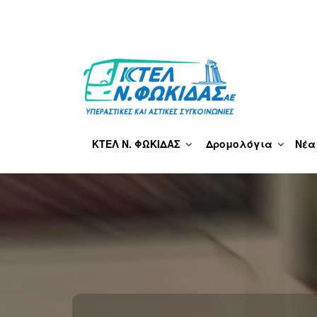
Μετάβαση
στο
περιεχόμενο
ΚΤΕΛ Ν. ΦΩΚΊΔΑΣ
ΚΤΕΛ Ν. ΦΩΚΙΔΑΣ
Δρομολόγια
Νέα