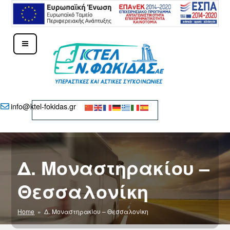
Μετάβαση
στο
περιεχόμενο
ΚΤΕΛ Ν. ΦΩΚΊΔΑΣ – ΔΕΛΦΟΊ
info@ktel-fokidas.gr
Δ. Μοναστηρακίου –
Θεσσαλονίκη
Home
» Δ. Μοναστηρακίου – Θεσσαλονίκη