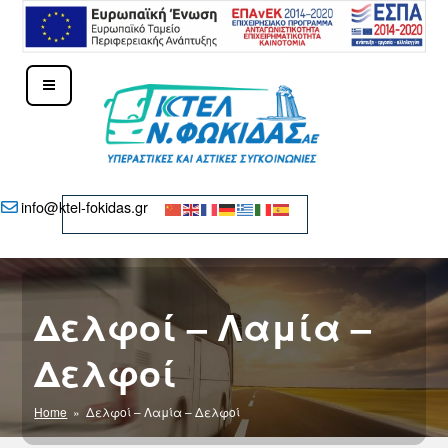
Μετάβαση
στο
περιεχόμενο
ΚΤΕΛ Ν. ΦΩΚΊΔΑΣ – ΔΕΛΦΟΊ
info@ktel-fokidas.gr
Δελφοί – Λαμία –
Δελφοί
Home
» Δελφοί – Λαμία – Δελφοί