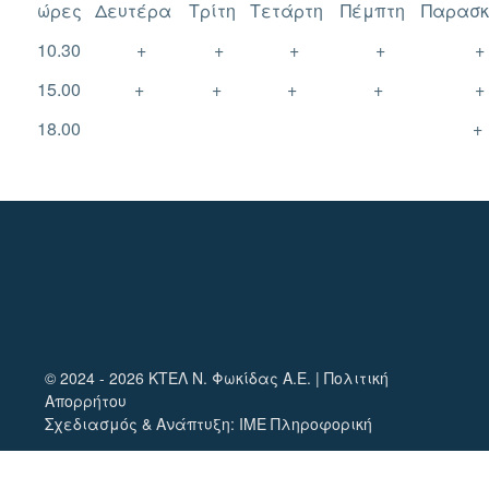
ώρες
Δευτέρα
Τρίτη
Τετάρτη
Πέμπτη
Παρασκ
10.30
+
+
+
+
+
15.00
+
+
+
+
+
18.00
+
© 2024 - 2026 ΚΤΕΛ Ν. Φωκίδας Α.Ε. |
Πολιτική
Απορρήτου
Σχεδιασμός & Ανάπτυξη:
ΙΜΕ Πληροφορική