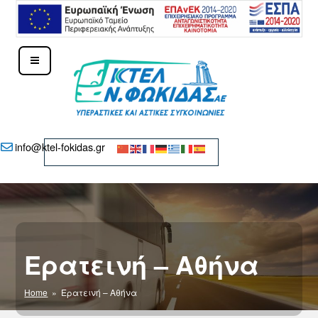
Μετάβαση
στο
περιεχόμενο
ΚΤΕΛ Ν. ΦΩΚΊΔΑΣ – ΔΕΛΦΟΊ
info@ktel-fokidas.gr
Ερατεινή – Αθήνα
Home
» Ερατεινή – Αθήνα