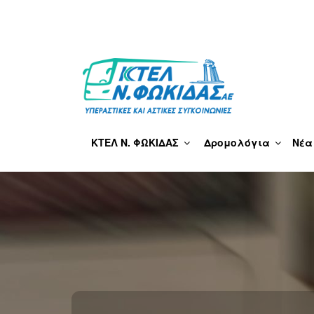
Μετάβαση
στο
περιεχόμενο
ΚΤΕΛ Ν. ΦΩΚΊΔΑΣ
ΚΤΕΛ Ν. ΦΩΚΙΔΑΣ
Δρομολόγια
Νέα