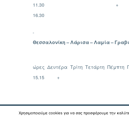
11.30
+
16.30
Θεσσαλονίκη – Λάρισα – Λαμία – Γραβ
ώρες
Δευτέρα
Τρίτη
Τετάρτη
Πέμπτη
15.15
+
Χρησιμοποιούμε cookies για να σας προσφέρουμε την καλύτερ
© 2024 - 2026 ΚΤΕΛ Ν. Φωκίδας Α.Ε. |
Πολιτική