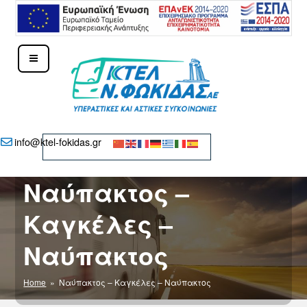
Μετάβαση
στο
περιεχόμενο
ΚΤΕΛ Ν. ΦΩΚΊΔΑΣ – ΔΕΛΦΟΊ
info@ktel-fokidas.gr
Ναύπακτος –
Καγκέλες –
Ναύπακτος
Home
» Ναύπακτος – Καγκέλες – Ναύπακτος