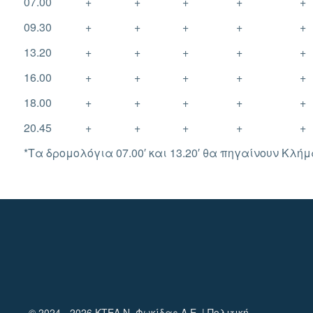
07.00
+
+
+
+
+
09.30
+
+
+
+
+
13.20
+
+
+
+
+
16.00
+
+
+
+
+
18.00
+
+
+
+
+
20.45
+
+
+
+
+
*Τα δρομολόγια 07.00′ και 13.20′ θα πηγαίνουν Κλή
© 2024 - 2026 ΚΤΕΛ Ν. Φωκίδας Α.Ε. |
Πολιτική