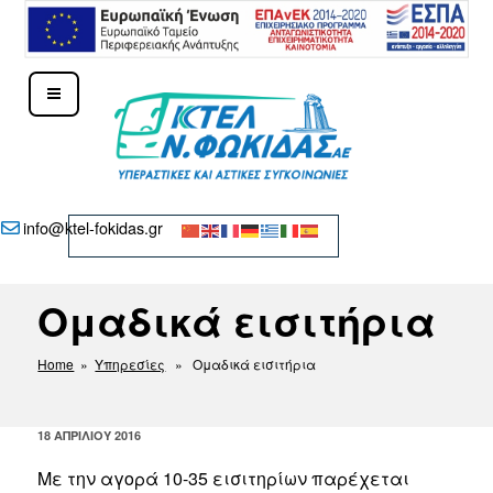
Μετάβαση
στο
περιεχόμενο
ΚΤΕΛ Ν. ΦΩΚΊΔΑΣ – ΔΕΛΦΟΊ
info@ktel-fokidas.gr
Ομαδικά εισιτήρια
Home
»
Υπηρεσίες
» Ομαδικά εισιτήρια
ΔΗΜΟΣΙΕΎΤΗΚΕ
18 ΑΠΡΙΛΊΟΥ 2016
ΣΤΙΣ
Με την αγορά 10-35 εισιτηρίων παρέχεται